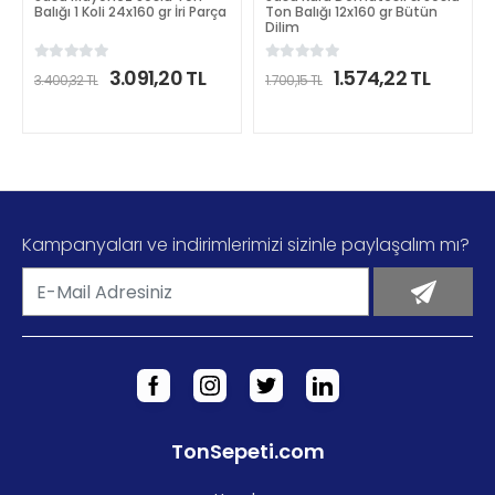
Balığı 1 Koli 24x160 gr İri Parça
Ton Balığı 12x160 gr Bütün
Dilim
3.091,20 TL
1.574,22 TL
3.400,32 TL
1.700,15 TL
DETAYLI İNCELE
DETAYLI İNCELE
Kampanyaları ve indirimlerimizi sizinle paylaşalım mı?
TonSepeti.com