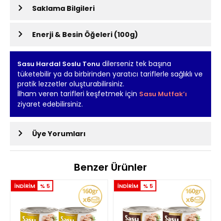
Saklama Bilgileri
Enerji & Besin Öğeleri (100g)
dilerseniz tek başına
Sasu Hardal Soslu Tonu
tüketebilir ya da birbirinden yaratıcı tariflerle sağlıklı ve
pratik lezzetler oluşturabilirsiniz.
İlham veren tarifleri keşfetmek için
Sasu Mutfak’ı
ziyaret edebilirsiniz.
Üye Yorumları
Benzer Ürünler
İNDİRİM
% 5
İNDİRİM
% 5