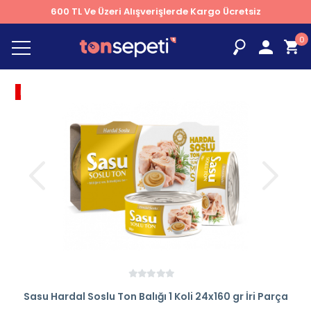
600 TL Ve Üzeri Alışverişlerde Kargo Ücretsiz
0
İNDİRİM
% 9
Sasu Hardal Soslu Ton Balığı 1 Koli 24x160 gr İri Parça