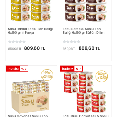
Sasu Hardal Soslu Ton Balığı
Sasu Barbekü Soslu Ton
6x160 gr İri Parça
Balığı 6x160 gr Bütün Dilim
809,60 TL
809,60 TL
850,08 TL
850,08 TL
DETAYLI İNCELE
DETAYLI İNCELE
İNDİRİM
% 9
İNDİRİM
% 7
Sasu Mayonez Soslu Ton
Sasu Kuru Domatesli & Soslu