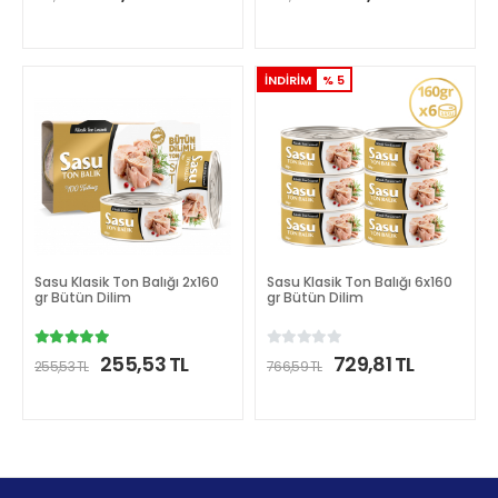
DETAYLI İNCELE
DETAYLI İNCELE
İNDİRİM
% 5
Sasu Klasik Ton Balığı 2x160
Sasu Klasik Ton Balığı 6x160
gr Bütün Dilim
gr Bütün Dilim
255,53 TL
729,81 TL
255,53 TL
766,59 TL
DETAYLI İNCELE
DETAYLI İNCELE