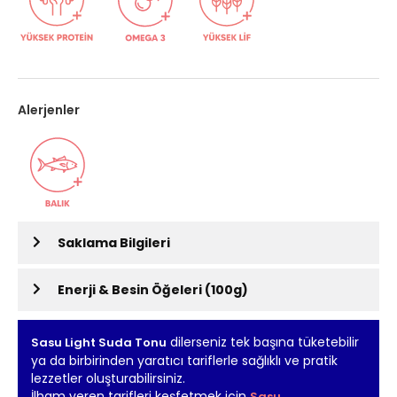
Alerjenler
Saklama Bilgileri
Enerji & Besin Öğeleri (100g)
dilerseniz tek başına tüketebilir
Sasu Light Suda Tonu
ya da birbirinden yaratıcı tariflerle sağlıklı ve pratik
lezzetler oluşturabilirsiniz.
İlham veren tarifleri keşfetmek için
Sasu