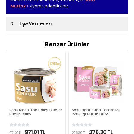
ziyaret edebilirsiniz.
Mutfak’ı
Üye Yorumları
Benzer Ürünler
Sasu Klasik Ton Balığı 1705 gr
Sasu Light Suda Ton Balığı
Bütün Dilim
2x160 gr Bütün Dilim
971,01 TL
278,30 TL
971,01 TL
278,30 TL