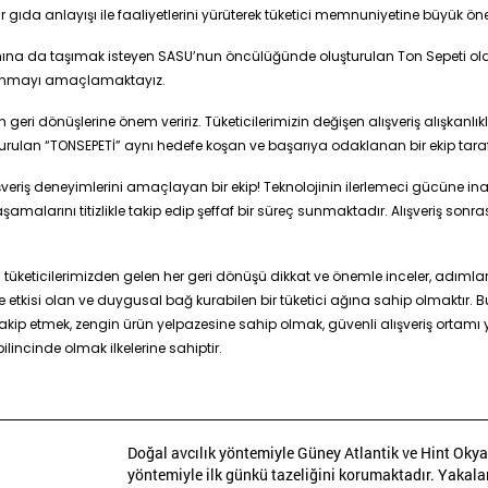
gıda anlayışı ile faaliyetlerini yürüterek tüketici memnuniyetine büyük ö
rtamına da taşımak isteyen SASU’nun öncülüğünde oluşturulan Ton Sepeti o
azanmayı amaçlamaktayız.
zin geri dönüşlerine önem veririz. Tüketicilerimizin değişen alışveriş alışkan
turulan “TONSEPETİ” aynı hedefe koşan ve başarıya odaklanan bir ekip tara
eriş deneyimlerini amaçlayan bir ekip! Teknolojinin ilerlemeci gücüne inanan 
larını titizlikle takip edip şeffaf bir süreç sunmaktadır. Alışveriş sonrası
tüketicilerimizden gelen her geri dönüşü dikkat ve önemle inceler, adımlar
tkisi olan ve duygusal bağ kurabilen bir tüketici ağına sahip olmaktır. Bu
takip etmek, zengin ürün yelpazesine sahip olmak, güvenli alışveriş ortamı
lincinde olmak ilkelerine sahiptir.
Doğal avcılık yöntemiyle Güney Atlantik ve Hint Ok
yöntemiyle ilk günkü tazeliğini korumaktadır. Yakalan