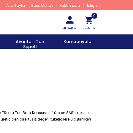
Ana Sayfa
Sasu Mutfak
Hakkımızda
İletişim
0
HESABIM
SEPETİM
Avantajlı Ton
Kampanyalar
Sepetl
n ‘’Soslu Ton Balık Konservesi’’ üreten SASU, nesiller
ticiden direkt , siz değerli tüketicilere ulaştırmayı