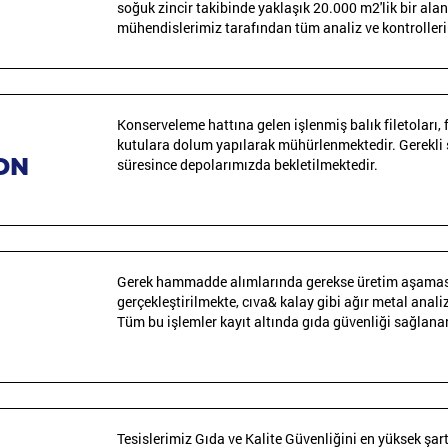
soğuk zincir takibinde yaklaşık 20.000 m2'lik bir alan
mühendislerimiz tarafından tüm analiz ve kontroller
Konserveleme hattına gelen işlenmiş balık filetoları,
E
kutulara dolum yapılarak mühürlenmektedir. Gerekli 
ON
süresince depolarımızda bekletilmektedir.
Gerek hammadde alımlarında gerekse üretim aşamasınd
gerçekleştirilmekte, cıva& kalay gibi ağır metal anali
Tüm bu işlemler kayıt altında gıda güvenliği sağlan
Tesislerimiz Gıda ve Kalite Güvenliğini en yüksek şa