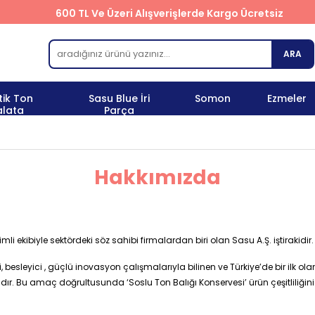
600 TL Ve Üzeri Alışverişlerde Kargo Ücretsiz
ARA
tik Ton
Sasu Blue İri
Somon
Ezmeler
alata
Parça
Hakkımızda
i ekibiyle sektördeki söz sahibi firmalardan biri olan Sasu A.Ş. iştirakidir.
, besleyici , güçlü inovasyon çalışmalarıyla bilinen ve Türkiye’de bir ilk ola
r. Bu amaç doğrultusunda ‘Soslu Ton Balığı Konservesi’ ürün çeşitliliğini üre