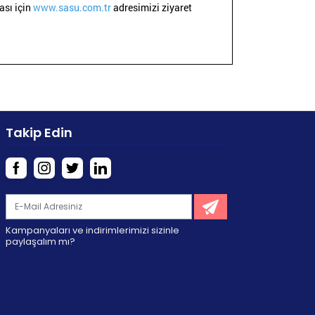
ası için
www.sasu.com.tr
adresimizi ziyaret
Takip Edin
Kampanyaları ve indirimlerimizi sizinle
paylaşalım mı?