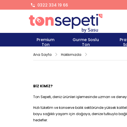
0322 334 19 66
Premium
Gurme Soslu
Pra
Ton
Ton
S
Ana Sayfa
Hakkımızda
BİZ KİMİZ?
Ton Sepeti, deniz ürünleri işlemesinde uzman ve deneyiml
Hızlı tüketim ve konserve balık sektöründe yüksek kaliteli
boyu sağlıklı yaşam için doğaya, denize tutkuyla bağlıdı
hedefler.