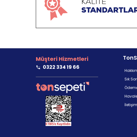
KALİTE
STANDARTLAR
TonS
Müşteri Hizmetleri
0322 334 19 66
Hakkı
Sık So
Ödeme
Havale/
İletişi