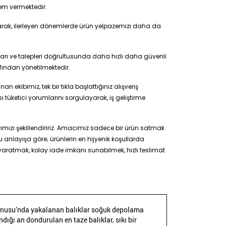
nem vermektedir.
larak, ilerleyen dönemlerde ürün yelpazemizi daha da
lıkları ve talepleri doğrultusunda daha hızlı daha güvenli
fından yönetilmektedir.
ekibimiz, tek bir tıkla başlattığınız alışveriş
 tüketici yorumlarını sorgulayarak, iş geliştirme
ımızı şekillendiririz. Amacımız sadece bir ürün satmak
 anlayışa göre; ürünlerin en hijyenik koşullarda
 yaratmak, kolay iade imkanı sunabilmek, hızlı teslimat
yanusu’nda yakalanan balıklar soğuk depolama
dığı an dondurulan en taze balıklar, sıkı bir