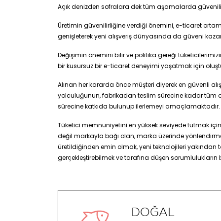
Açık denizden sofralara dek tüm aşamalarda güvenilir 
Üretimin güvenilirliğine verdiği önemini, e-ticaret o
genişleterek yeni alışveriş dünyasında da güveni k
Değişimin önemini bilir ve politika gereği tüketicilerimi
bir kusursuz bir e-ticaret deneyimi yaşatmak için oluş
Alınan her kararda önce müşteri diyerek en güvenli alışv
yolculuğunun, fabrikadan teslim sürecine kadar tüm aşama
sürecine katkıda bulunup ilerlemeyi amaçlamaktadır.
Tüketici memnuniyetini en yüksek seviyede tutmak için 
değil markayla bağı olan, marka üzerinde yönlendirme e
üretildiğinden emin olmak, yeni teknolojileri yakından 
gerçekleştirebilmek ve tarafına düşen sorumlulukların bi
DOĞAL