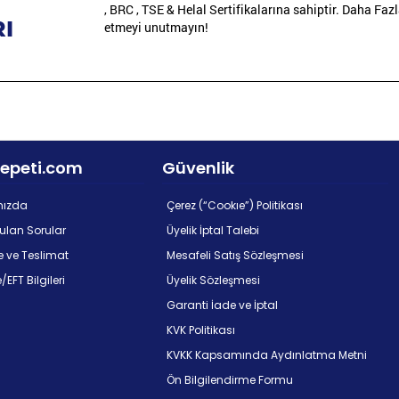
, BRC , TSE & Helal Sertifikalarına sahiptir. Daha Fazl
I
etmeyi unutmayın!
epeti.com
Güvenlik
mızda
Çerez (“Cookıe”) Politikası
rulan Sorular
Üyelik İptal Talebi
 ve Teslimat
Mesafeli Satış Sözleşmesi
EFT Bilgileri
Üyelik Sözleşmesi
m
Garanti İade ve İptal
KVK Politikası
KVKK Kapsamında Aydınlatma Metni
Ön Bilgilendirme Formu