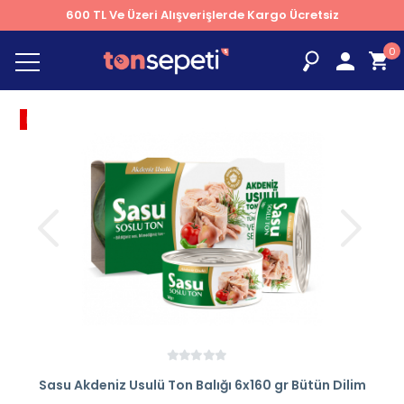
600 TL Ve Üzeri Alışverişlerde Kargo Ücretsiz
0
İNDİRİM
% 5
Sasu Akdeniz Usulü Ton Balığı 6x160 gr Bütün Dilim