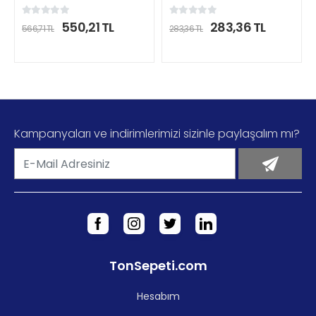
550,21 TL
283,36 TL
566,71 TL
283,36 TL
DETAYLI İNCELE
DETAYLI İNCELE
Kampanyaları ve indirimlerimizi sizinle paylaşalım mı?
TonSepeti.com
Hesabım