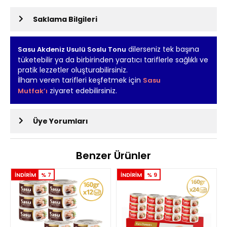
Saklama Bilgileri
dilerseniz tek başına
Sasu Akdeniz Usulü Soslu Tonu
tüketebilir ya da birbirinden yaratıcı tariflerle sağlıklı ve
pratik lezzetler oluşturabilirsiniz.
İlham veren tarifleri keşfetmek için
Sasu
ziyaret edebilirsiniz.
Mutfak’ı
Üye Yorumları
Benzer Ürünler
İNDİRİM
% 7
İNDİRİM
% 9