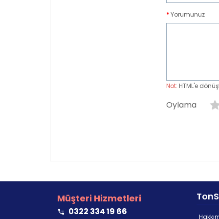
Yorumunuz
Not:
HTML'e dönüş
Oylama
TonS
Müşteri Hizmetleri
0322 334 19 66
Hakkı