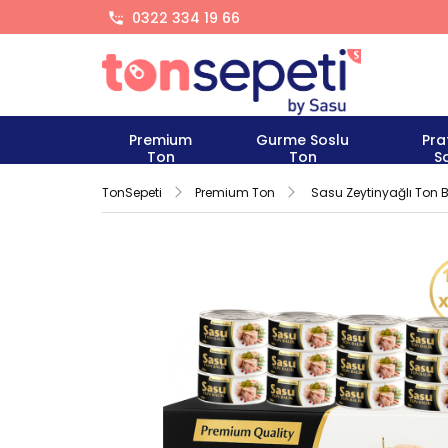
0322 334 19 66
Premium
Gurme Soslu
Pra
Ton
Ton
S
TonSepeti
Premium Ton
Sasu Zeytinyağlı Ton Ba