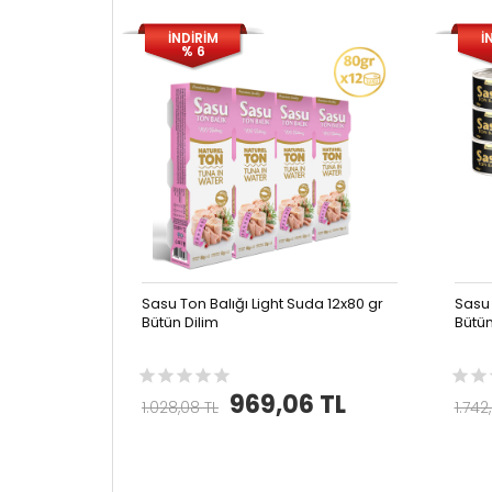
İNDİRİM
İ
% 6
Sasu Ton Balığı Light Suda 12x80 gr
Sasu 
Bütün Dilim
Bütün
969,06 TL
1.028,08 TL
1.742