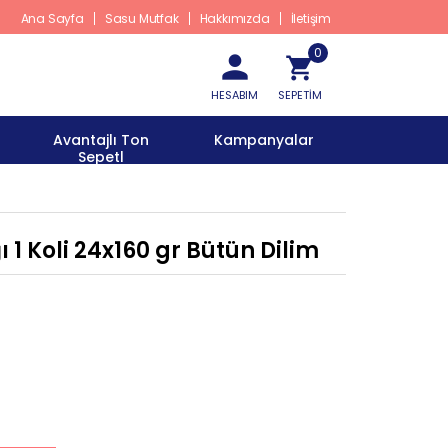
Ana Sayfa
Sasu Mutfak
Hakkımızda
İletişim
0
HESABIM
SEPETİM
Avantajlı Ton
Kampanyalar
Sepetl
 1 Koli 24x160 gr Bütün Dilim