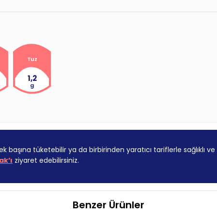
Tuz
1,2
g
ek başına tüketebilir ya da birbirinden yaratıcı tariflerle sağlıklı ve p
ak’ı
ziyaret edebilirsiniz.
Benzer Ürünler