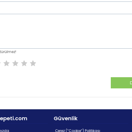
türülmez!
epeti.com
Güvenlik
mızda
Çerez (“Cookıe”) Politikası