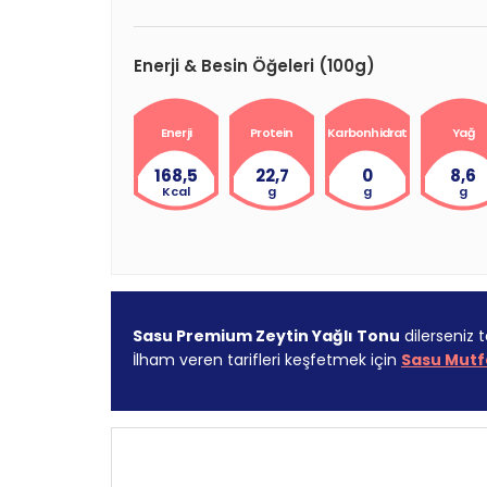
Enerji & Besin Öğeleri (100g)
Enerji
Protein
Karbonhidrat
Yağ
168,5
22,7
0
8,6
Kcal
g
g
g
Sasu Premium Zeytin Yağlı Tonu
dilerseniz t
İlham veren tarifleri keşfetmek için
Sasu Mutf