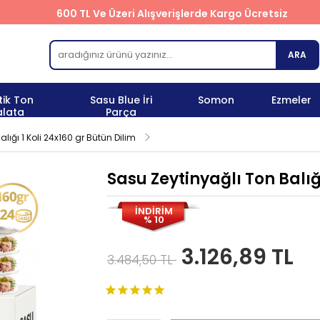
600 TL Ve Üzeri Alışverişlerde Kargo Ücretsiz
ARA
tik Ton
Sasu Blue İri
Somon
Ezmeler
alata
Parça
lığı 1 Koli 24x160 gr Bütün Dilim
Sasu Zeytinyağlı Ton Balığı
İNDİRİM
% 10
3.126,89 TL
3.484,50 TL