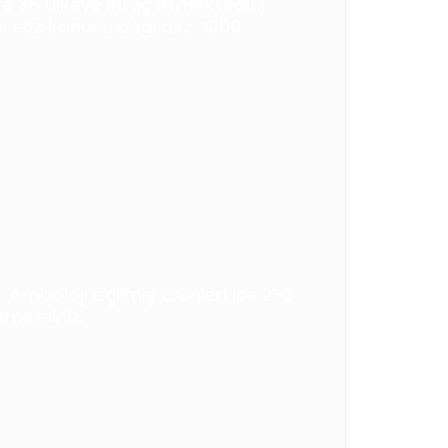
re 35 ülkeye ihraç etmektedir.;
 söz konusu değildir.; %100
 Ambalajı açılmış ürünleri ise 2-3
melisiniz.