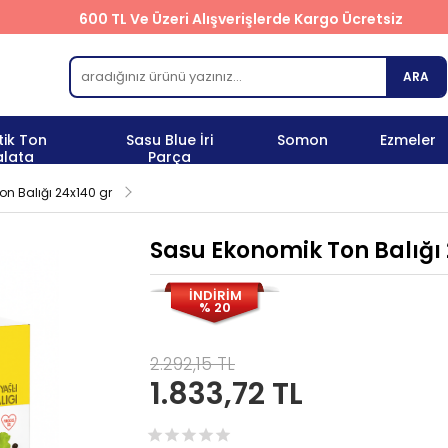
600 TL Ve Üzeri Alışverişlerde Kargo Ücretsiz
ARA
tik Ton
Sasu Blue İri
Somon
Ezmeler
alata
Parça
n Balığı 24x140 gr
Sasu Ekonomik Ton Balığı 
İNDİRİM
% 20
2.292,15 TL
1.833,72 TL