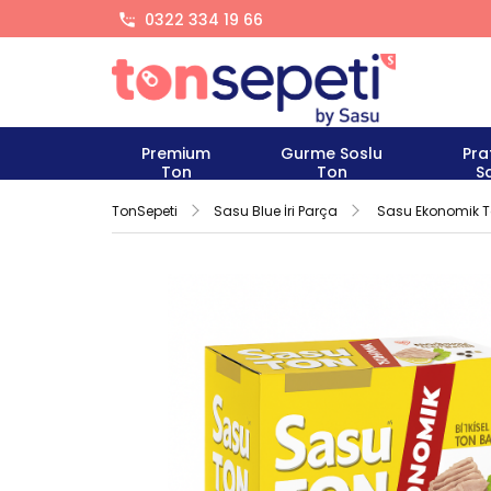
0322 334 19 66
Premium
Gurme Soslu
Pra
Ton
Ton
S
TonSepeti
Sasu Blue İri Parça
Sasu Ekonomik To