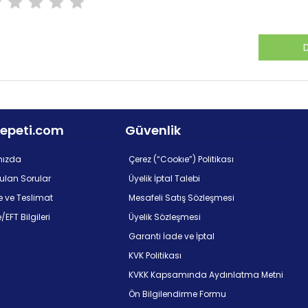
epeti.com
Güvenlik
mızda
Çerez (“Cookıe”) Politikası
rulan Sorular
Üyelik İptal Talebi
 ve Teslimat
Mesafeli Satış Sözleşmesi
EFT Bilgileri
Üyelik Sözleşmesi
m
Garanti İade ve İptal
KVK Politikası
KVKK Kapsamında Aydınlatma Metni
Ön Bilgilendirme Formu