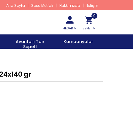
Ana Sayfa
Sasu Mutfak
Hakkımızda
İletişim
0
HESABIM
SEPETİM
Avantajlı Ton
Kampanyalar
Sepetl
24x140 gr