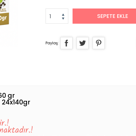
SEPETE EKLE
Paylaş:
60 gr
i 24x140gr
r.!
aktadır.!