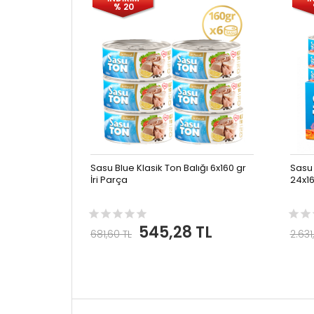
% 20
Sasu Blue Klasik Ton Balığı 6x160 gr
Sasu 
İri Parça
24x16
545,28 TL
681,60 TL
2.631