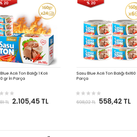
% 20
% 20
Blue Acılı Ton Balığı 1 Koli
Sasu Blue Acılı Ton Balığı 6x160 g
0 gr İri Parça
Parça
2.105,45 TL
558,42 TL
,81 TL
698,02 TL