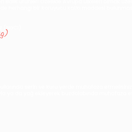
 Balık ürünleri Özellikle Avrupa Ülkeleri olmak üze
nde herhangi bir koruyucu katkı maddesi bulunması
z (NaCI)
0g)
llarında serin ve kuru yerde muhafaza etmelisiniz.
sıyla ya da yağ ekleyerek buzdolabında muhafaza et