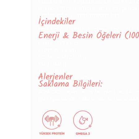
Sasu Üretim kapasitesinin %85 ini Ton
Avrupa Standartlarında olup içeriği
Katkısızdır.; Lezzet garantilidir.;
İçindekiler
:
Ton Balığı (%65), Ayçiçek Yağı,Su Tu
Enerji & Besin Öğeleri (10
Enerji : 133 Kcal
Protein: 28,8g
Karbonhidrat: 0 g
Yağ : 8,6 g
Tuz : 1,6 g
Alerjenler
- Balık
Saklama Bilgileri:
Ambalajı açılmamış ürünleri oda koşu
gün içerisinde tüketmeli, kendi sıvı