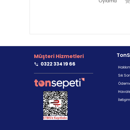
Oylama
TonS
Müşteri Hizmetleri
0322 334 19 66
Hakkı
Sık So
Ödeme
Havale/
İletişi