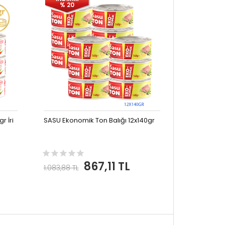
% 20
r İri
SASU Ekonomik Ton Balığı 12x140gr
867,11 TL
1.083,88 TL