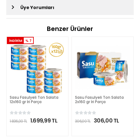
Üye Yorumları
Benzer Ürünler
İNDİRİM
% 7
Sasu Fasulyeli Ton Salata
Sasu Fasulyeli Ton Salata
12x160 gr İri Parça
2x160 gr İri Parça
1.699,99 TL
306,00 TL
1.836,00 TL
306,00 TL
DETAYLI İNCELE
DETAYLI İNCELE