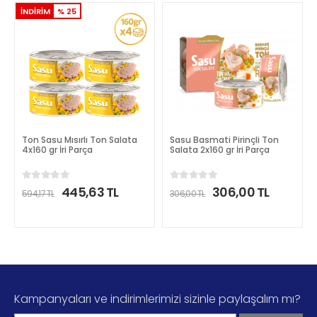
İNDİRİM
% 25
Ton Sasu Mısırlı Ton Salata
Sasu Basmati Pirinçli Ton
4x160 gr İri Parça
Salata 2x160 gr İri Parça
445,63 TL
306,00 TL
594,17 TL
306,00 TL
DETAYLI İNCELE
DETAYLI İNCELE
Kampanyaları ve indirimlerimizi sizinle paylaşalım mı?