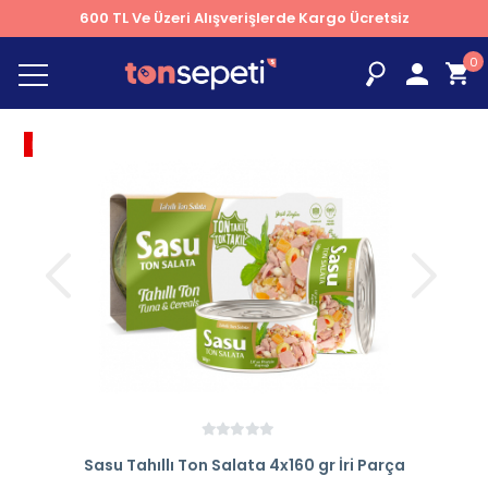
600 TL Ve Üzeri Alışverişlerde Kargo Ücretsiz
0
İNDİRİM
% 3
Sasu Tahıllı Ton Salata 4x160 gr İri Parça