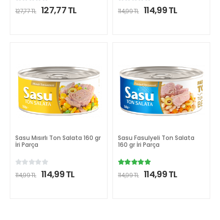
127,77 TL
114,99 TL
127,77 TL
114,99 TL
DETAYLI İNCELE
DETAYLI İNCELE
Sasu Mısırlı Ton Salata 160 gr
Sasu Fasulyeli Ton Salata
İri Parça
160 gr İri Parça
114,99 TL
114,99 TL
114,99 TL
114,99 TL
DETAYLI İNCELE
DETAYLI İNCELE