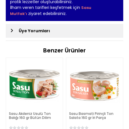
pratik lezzetler oluşturabilirsiniz.
İlham veren tarifleri keşfetmek için
Sasu
ziyaret edebilirsiniz.
Mutfak’ı
Üye Yorumları
Benzer Ürünler
Sasu Akdeniz Usulü Ton
Sasu Basmati Pirinçli Ton
Balığı 160 gr Bütün Dilim
Salata 160 gr İri Parça