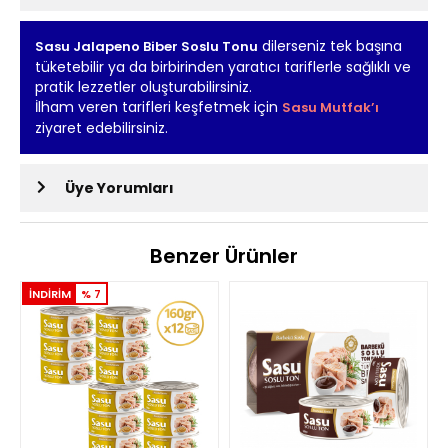
dilerseniz tek başına
Sasu Jalapeno Biber Soslu Tonu
tüketebilir ya da birbirinden yaratıcı tariflerle sağlıklı ve
pratik lezzetler oluşturabilirsiniz.
İlham veren tarifleri keşfetmek için
Sasu Mutfak’ı
ziyaret edebilirsiniz.
Üye Yorumları
Benzer Ürünler
İNDİRİM
% 7