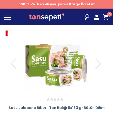
600 TL Ve Üzeri Alışverişlerde Kargo Ücretsiz
0
İNDİRİM
% 5
Sasu Jalapeno Biberli Ton Balığı 6x160 gr Bütün Dilim