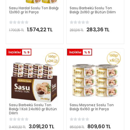
Sasu Hardal Soslu Ton Balığı
Sasu Barbekü Soslu Ton
12x160 gr İri Parça
Balığı 2x160 gr Bütün Dilim
1.574,22 TL
283,36 TL
1.700,15 TL
283,36 TL
DETAYLI İNCELE
DETAYLI İNCELE
İNDİRİM
% 9
İNDİRİM
% 5
Sasu Barbekü Soslu Ton
Sasu Mayonez Soslu Ton
Balığı 1 Koli 24x160 gr Bütün
Balığı 6x160 gr İri Parça
Dilim
3.091,20 TL
809,60 TL
3.400,32 TL
850,08 TL