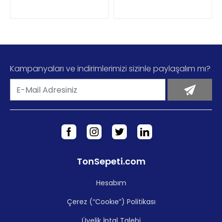
DETAYLI İNCELE
DETAYLI İNCELE
Kampanyaları ve indirimlerimizi sizinle paylaşalım mı?
TonSepeti.com
Hesabım
Çerez (“Cookıe”) Politikası
Üyelik İptal Talebi