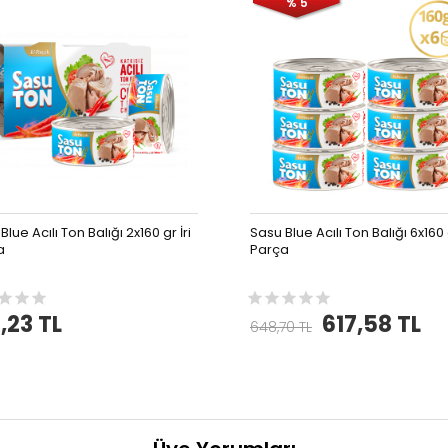
% 5
Blue Acılı Ton Balığı 2x160 gr İri
Sasu Blue Acılı Ton Balığı 6x160 g
a
Parça
,23 TL
617,58 TL
648,70 TL