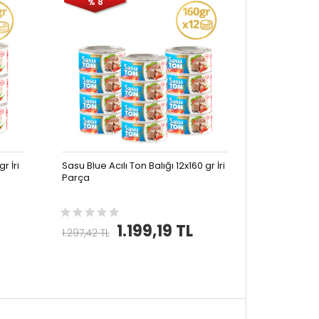
% 8
r İri
Sasu Blue Acılı Ton Balığı 12x160 gr İri
Parça
1.199,19 TL
1.297,42 TL