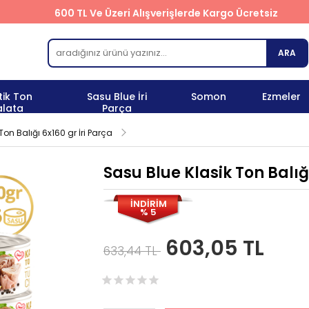
600 TL Ve Üzeri Alışverişlerde Kargo Ücretsiz
ARA
tik Ton
Sasu Blue İri
Somon
Ezmeler
alata
Parça
on Balığı 6x160 gr İri Parça
Sasu Blue Klasik Ton Balığı
İNDİRİM
% 5
603,05 TL
633,44 TL