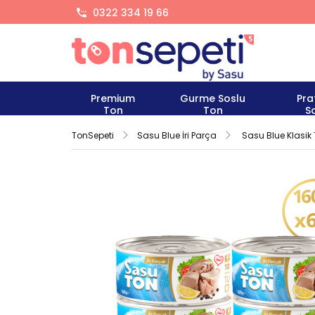
0322 334 19 66
Premium
Gurme Soslu
Pra
Ton
Ton
S
TonSepeti
Sasu Blue İri Parça
Sasu Blue Klasik T