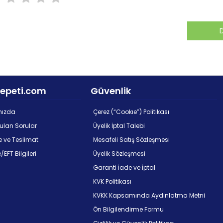
epeti.com
Güvenlik
mızda
Çerez (“Cookıe”) Politikası
rulan Sorular
Üyelik İptal Talebi
 ve Teslimat
Mesafeli Satış Sözleşmesi
EFT Bilgileri
Üyelik Sözleşmesi
m
Garanti İade ve İptal
KVK Politikası
KVKK Kapsamında Aydınlatma Metni
Ön Bilgilendirme Formu