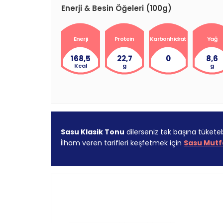
Enerji & Besin Öğeleri (100g)
Enerji
Protein
Karbonhidrat
Yağ
168,5
22,7
0
8,6
Kcal
g
g
Sasu Klasik Tonu
dilerseniz tek başına tüketebil
İlham veren tarifleri keşfetmek için
Sasu Mutf