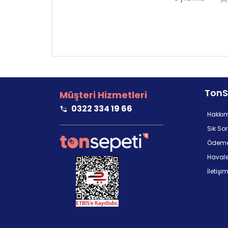
TonS
Müşteri Hizmetleri
0322 334 19 66
Hakkı
Sık So
Ödeme
Havale/
İletişi