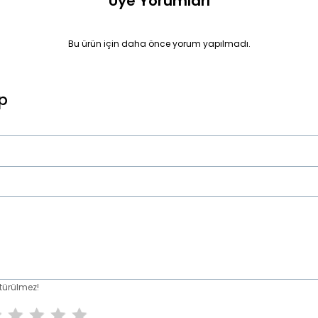
Üye Yorumları
Bu ürün için daha önce yorum yapılmadı.
p
türülmez!