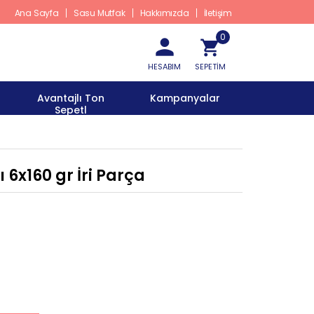
Ana Sayfa
Sasu Mutfak
Hakkımızda
İletişim
0
HESABIM
SEPETİM
Avantajlı Ton
Kampanyalar
Sepetl
 6x160 gr İri Parça