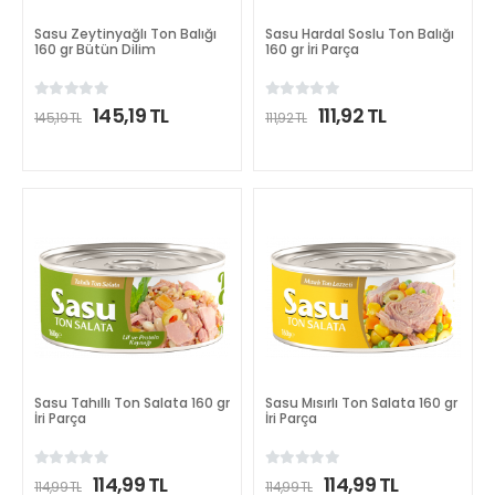
Sasu Zeytinyağlı Ton Balığı
Sasu Hardal Soslu Ton Balığı
160 gr Bütün Dilim
160 gr İri Parça
145,19 TL
111,92 TL
145,19 TL
111,92 TL
DETAYLI İNCELE
DETAYLI İNCELE
Sasu Tahıllı Ton Salata 160 gr
Sasu Mısırlı Ton Salata 160 gr
İri Parça
İri Parça
114,99 TL
114,99 TL
114,99 TL
114,99 TL