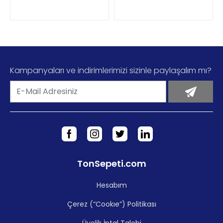
DETAYLI İNCELE
DETAYLI İNCELE
Kampanyaları ve indirimlerimizi sizinle paylaşalım mı?
TonSepeti.com
Hesabım
Çerez (“Cookıe”) Politikası
Üyelik İptal Talebi