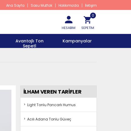
Ana Sayfa
Sasu Mutfak
Hakkımızda
İletişim
0
HESABIM
SEPETİM
Avantajlı Ton
Kampanyalar
Sepetl
İLHAM VEREN TARİFLER
Light Tonlu Pancarlı Humus
Acılı Adana Tonlu Güveç