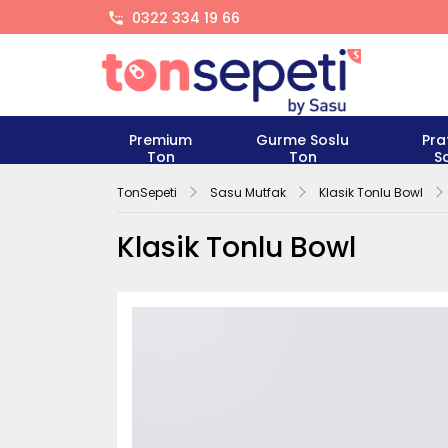
0322 334 19 66
Premium
Gurme Soslu
Pra
Ton
Ton
S
TonSepeti
Sasu Mutfak
Klasik Tonlu Bowl
Klasik Tonlu Bowl