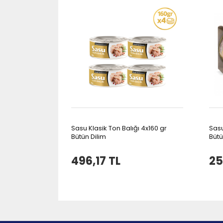
Sasu Klasik Ton Balığı 4x160 gr
Sasu
Bütün Dilim
Bütü
496,17 TL
25