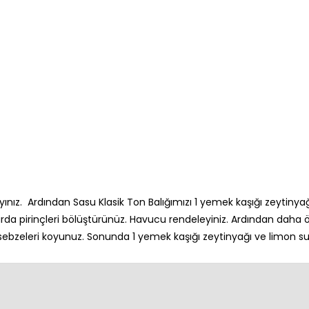
ınız. Ardından Sasu Klasik Ton Balığımızı 1 yemek kaşığı zeytinyağı
ktarda pirinçleri bölüştürünüz. Havucu rendeleyiniz. Ardından daha
e sebzeleri koyunuz. Sonunda 1 yemek kaşığı zeytinyağı ve limon 