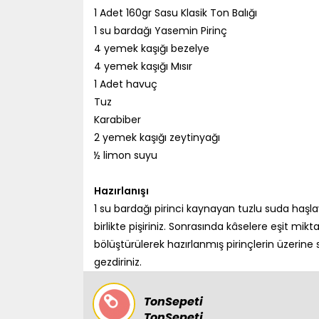
1 Adet 160gr Sasu Klasik Ton Balığı
1 su bardağı Yasemin Pirinç
4 yemek kaşığı bezelye
4 yemek kaşığı Mısır
1 Adet havuç
Tuz
Karabiber
2 yemek kaşığı zeytinyağı
½ limon suyu
Hazırlanışı
1 su bardağı pirinci kaynayan tuzlu suda haşlay
birlikte pişiriniz. Sonrasında kâselere eşit mi
bölüştürülerek hazırlanmış pirinçlerin üzerin
gezdiriniz.
TonSepeti
TonSepeti