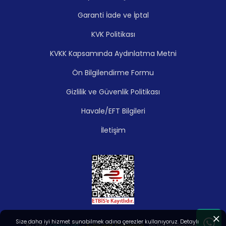
Garanti İade ve İptal
KVK Politikası
KVKK Kapsamında Aydınlatma Metni
Ön Bilgilendirme Formu
Gizlilik ve Güvenlik Politikası
Havale/EFT Bilgileri
İletişim
Size daha iyi hizmet sunabilmek adına çerezler kullanıyoruz. Detaylı
Bu site,
OniksSoft
- E-ticaret Sistemleri
ile hazırlanmıştır.